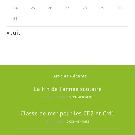
24
25
26
27
28
29
30
31
« Juil
Articles Récents
La fin de l’année scolaire
16 JUILLET 2026
/
0 COMMENTAIRE
Classe de mer pour les CE2 et CM1
23 JUIN 2026
/
0 COMMENTAIRE