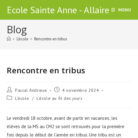
Skip
Ecole Sainte Anne - Allaire
MENU
to
content
Blog
>
L'école
>
Rencontre en tribus
Rencontre en tribus
Auteur/autrice
Publication
Pascal Andrieux
4 novembre 2024
de
publiée :
Post
L'école
/
L'école au fil des jours
la
category:
publication :
Le vendredi 18 octobre, avant de partir en vacances, les
élèves de la MS au CM2 se sont retrouvés pour la première
fois depuis le début de l’année en tribus. Une tribu est un