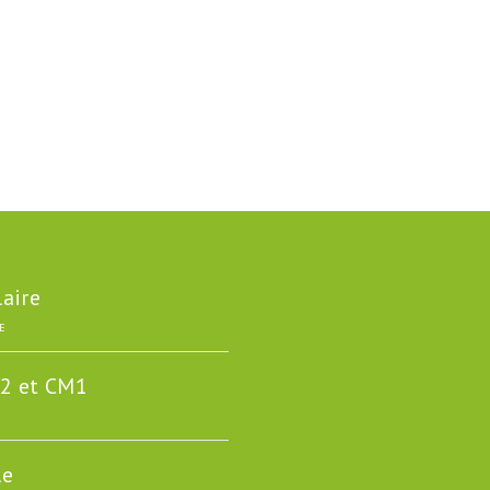
laire
E
E2 et CM1
le