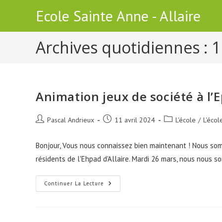
Skip
Ecole Sainte Anne - Allaire
to
content
Archives quotidiennes : 1
Animation jeux de société à l’
Auteur/autrice
Publication
Post
Pascal Andrieux
11 avril 2024
L'école
/
L'écol
de
publiée :
category:
la
Bonjour, Vous nous connaissez bien maintenant ! Nous so
publication :
résidents de l'Ehpad d'Allaire. Mardi 26 mars, nous nous
Animation
Continuer La Lecture
Jeux
De
Société
À
L’Ephad