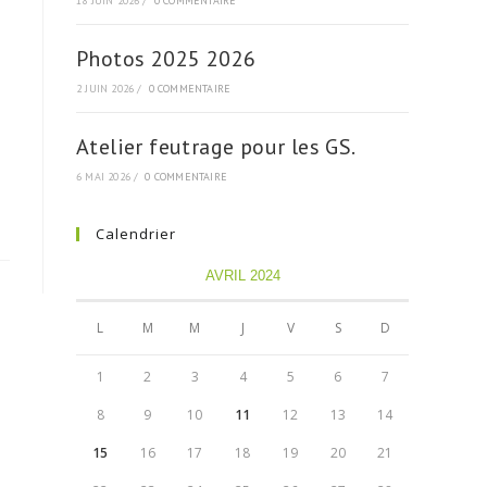
18 JUIN 2026
/
0 COMMENTAIRE
Photos 2025 2026
2 JUIN 2026
/
0 COMMENTAIRE
Atelier feutrage pour les GS.
6 MAI 2026
/
0 COMMENTAIRE
Calendrier
AVRIL 2024
L
M
M
J
V
S
D
1
2
3
4
5
6
7
8
9
10
11
12
13
14
15
16
17
18
19
20
21