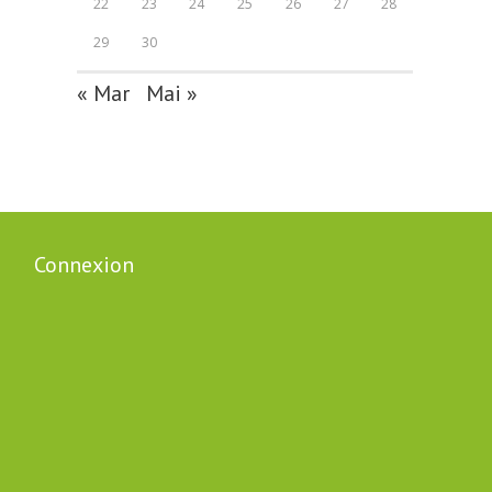
22
23
24
25
26
27
28
29
30
« Mar
Mai »
Connexion