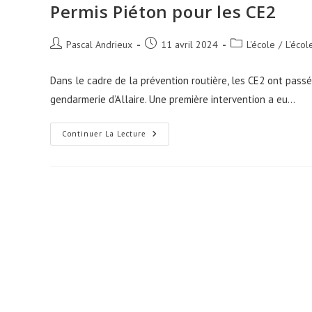
Permis Piéton pour les CE2
Auteur/autrice
Publication
Post
Pascal Andrieux
11 avril 2024
L'école
/
L'écol
de
publiée :
category:
la
Dans le cadre de la prévention routière, les CE2 ont passé 
publication :
gendarmerie d’Allaire. Une première intervention a eu…
Permis
Continuer La Lecture
Piéton
Pour
Les
CE2