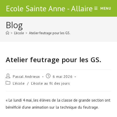
Skip
Ecole Sainte Anne - Allaire
MENU
to
content
Blog
>
L'école
>
Atelier feutrage pour les GS.
Atelier feutrage pour les GS.
Auteur/autrice
Publication
Pascal Andrieux
6 mai 2026
de
publiée :
Post
L'école
/
L'école au fil des jours
la
category:
publication :
« Le lundi 4 mai, les élèves de la classe de grande section ont
bénéficié d’une animation sur la technique du feutrage.