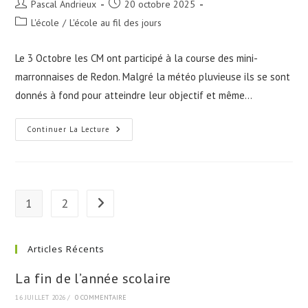
Auteur/autrice
Publication
Pascal Andrieux
20 octobre 2025
de
publiée :
Post
L'école
/
L'école au fil des jours
la
category:
publication :
Le 3 Octobre les CM ont participé à la course des mini-
marronnaises de Redon. Malgré la météo pluvieuse ils se sont
donnés à fond pour atteindre leur objectif et même…
Les
Continuer La Lecture
Mini-
Marronnaises
1
2
Aller à la page suivante
Articles Récents
La fin de l’année scolaire
16 JUILLET 2026
/
0 COMMENTAIRE