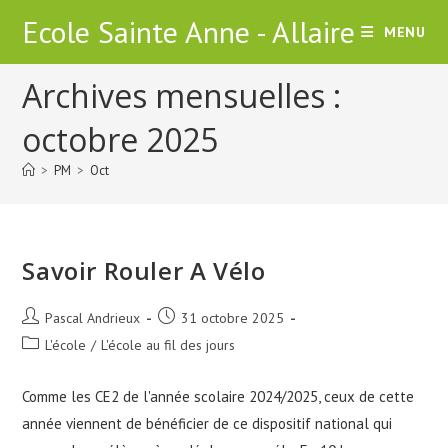
Skip
Ecole Sainte Anne - Allaire
MENU
to
content
Archives mensuelles :
octobre 2025
>
PM
>
Oct
Savoir Rouler A Vélo
Auteur/autrice
Publication
Pascal Andrieux
31 octobre 2025
de
publiée :
Post
L'école
/
L'école au fil des jours
la
category:
publication :
Comme les CE2 de l'année scolaire 2024/2025, ceux de cette
année viennent de bénéficier de ce dispositif national qui