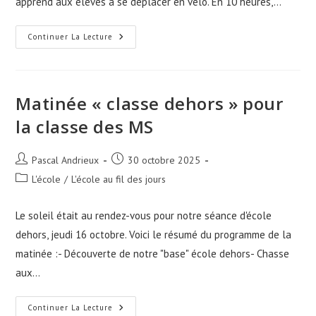
apprend aux élèves à se déplacer en vélo. En 10 heures,…
Savoir
Continuer La Lecture
Rouler
A
Vélo
Matinée « classe dehors » pour
la classe des MS
Auteur/autrice
Publication
Pascal Andrieux
30 octobre 2025
de
publiée :
Post
L'école
/
L'école au fil des jours
la
category:
publication :
Le soleil était au rendez-vous pour notre séance d'école
dehors, jeudi 16 octobre. Voici le résumé du programme de la
matinée :- Découverte de notre "base" école dehors- Chasse
aux…
Matinée
Continuer La Lecture