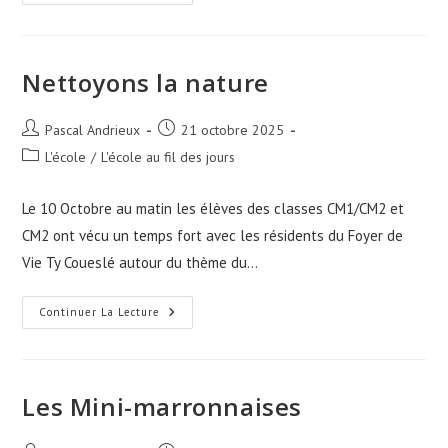
« Classe
Dehors »
Pour
La
Classe
Des
Nettoyons la nature
MS
Auteur/autrice
Publication
Pascal Andrieux
21 octobre 2025
de
publiée :
Post
L'école
/
L'école au fil des jours
la
category:
publication :
Le 10 Octobre au matin les élèves des classes CM1/CM2 et
CM2 ont vécu un temps fort avec les résidents du Foyer de
Vie Ty Coueslé autour du thème du…
Nettoyons
Continuer La Lecture
La
Nature
Les Mini-marronnaises