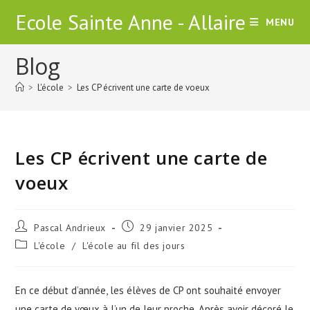
Skip
Ecole Sainte Anne - Allaire
MENU
to
content
Blog
>
L'école
>
Les CP écrivent une carte de voeux
Les CP écrivent une carte de
voeux
Auteur/autrice
Publication
Pascal Andrieux
29 janvier 2025
de
publiée :
Post
L'école
/
L'école au fil des jours
la
category:
publication :
En ce début d’année, les élèves de CP ont souhaité envoyer
une carte de vœux à l’un de leur proche. Après avoir décoré le