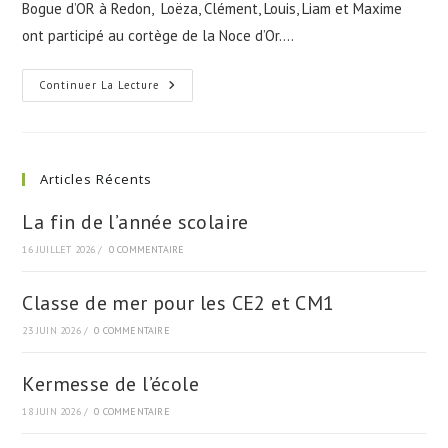
Bogue d’OR à Redon, Loëza, Clément, Louis, Liam et Maxime
ont participé au cortège de la Noce d’Or.…
50ème
Continuer La Lecture
Édition
De
La
Bogue
D’Or
De
Articles Récents
Redon.
La fin de l’année scolaire
16 JUILLET 2026
/
0 COMMENTAIRE
Classe de mer pour les CE2 et CM1
23 JUIN 2026
/
0 COMMENTAIRE
Kermesse de l’école
18 JUIN 2026
/
0 COMMENTAIRE