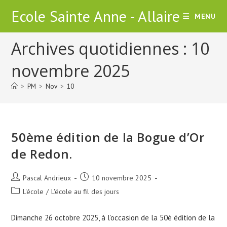
Skip
Ecole Sainte Anne - Allaire
MENU
to
content
Archives quotidiennes : 10
novembre 2025
>
PM
>
Nov
>
10
50ème édition de la Bogue d’Or
de Redon.
Auteur/autrice
Publication
Pascal Andrieux
10 novembre 2025
de
publiée :
Post
L'école
/
L'école au fil des jours
la
category:
publication :
Dimanche 26 octobre 2025, à l’occasion de la 50è édition de la