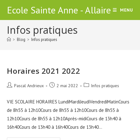
Skip
Ecole Sainte Anne - Allaire
MENU
to
content
Infos pratiques
>
Blog
>
Infos pratiques
Horaires 2021 2022
Auteur/autrice
Publication
Post
Pascal Andrieux
2 mai 2022
Infos pratiques
de
publiée :
category:
la
VIE SCOLAIRE HORAIRES LundiMardiJeudiVendrediMatinCours
publication :
de 8h55 à 12h10Cours de 8h55 à 12h10Cours de 8h55 à
12h10Cours de 8h55 à 12h10Après-midiCours de 13h40 à
16h40Cours de 13h40 à 16h40Cours de 13h40…