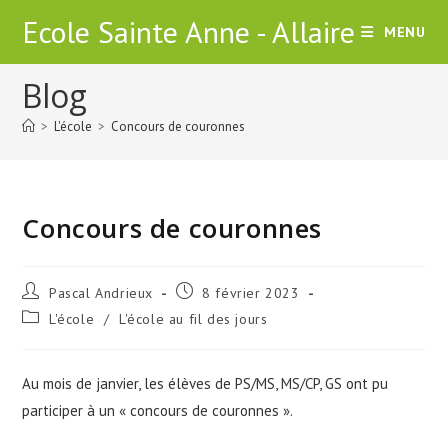
Skip
Ecole Sainte Anne - Allaire
MENU
to
content
Blog
>
L'école
>
Concours de couronnes
Concours de couronnes
Auteur/autrice
Publication
Pascal Andrieux
8 février 2023
de
publiée :
Post
L'école
/
L'école au fil des jours
la
category:
publication :
Au mois de janvier, les élèves de PS/MS, MS/CP, GS ont pu
participer à un « concours de couronnes ».