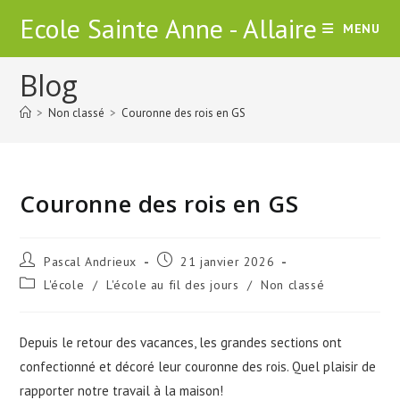
Skip
Ecole Sainte Anne - Allaire
MENU
to
content
Blog
>
Non classé
>
Couronne des rois en GS
Couronne des rois en GS
Auteur/autrice
Publication
Pascal Andrieux
21 janvier 2026
de
publiée :
Post
L'école
/
L'école au fil des jours
/
Non classé
la
category:
publication :
Depuis le retour des vacances, les grandes sections ont
confectionné et décoré leur couronne des rois. Quel plaisir de
rapporter notre travail à la maison!