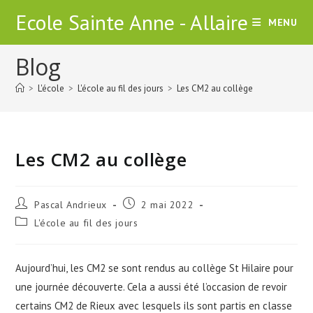
Skip
Ecole Sainte Anne - Allaire
MENU
to
content
Blog
>
L'école
>
L'école au fil des jours
>
Les CM2 au collège
Les CM2 au collège
Auteur/autrice
Publication
Pascal Andrieux
2 mai 2022
de
publiée :
Post
L'école au fil des jours
la
category:
publication :
Aujourd’hui, les CM2 se sont rendus au collège St Hilaire pour
une journée découverte. Cela a aussi été l’occasion de revoir
certains CM2 de Rieux avec lesquels ils sont partis en classe