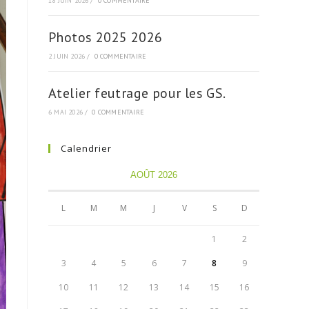
18 JUIN 2026
/
0 COMMENTAIRE
Photos 2025 2026
2 JUIN 2026
/
0 COMMENTAIRE
Atelier feutrage pour les GS.
6 MAI 2026
/
0 COMMENTAIRE
Calendrier
AOÛT 2026
L
M
M
J
V
S
D
1
2
3
4
5
6
7
8
9
10
11
12
13
14
15
16