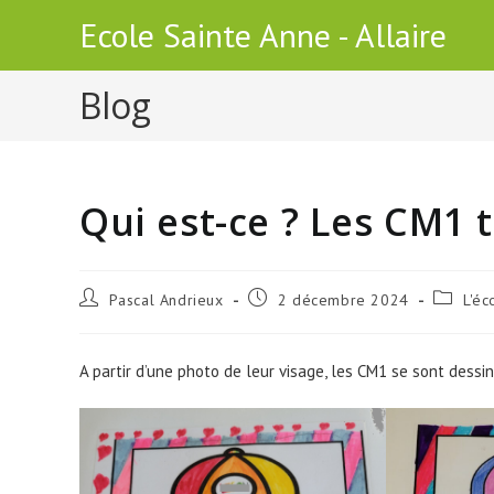
Skip
Ecole Sainte Anne - Allaire
to
content
Blog
Qui est-ce ? Les CM1 t
Auteur/autrice
Publication
Post
Pascal Andrieux
2 décembre 2024
L'éc
de
publiée :
category
la
publication :
A partir d’une photo de leur visage, les CM1 se sont dess