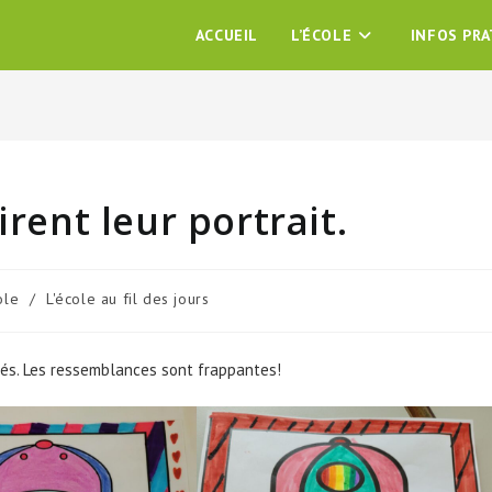
ACCUEIL
L’ÉCOLE
INFOS PR
irent leur portrait.
ole
/
L'école au fil des jours
:
inés. Les ressemblances sont frappantes!